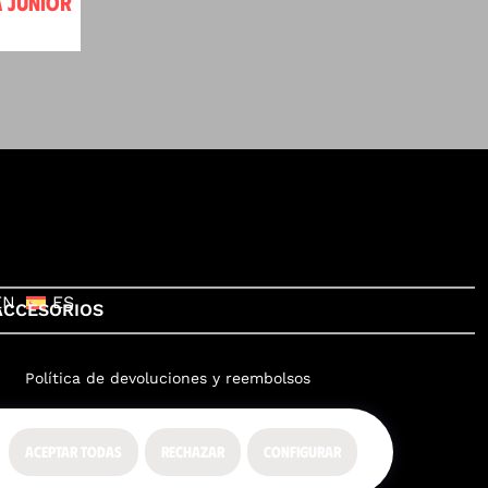
 JUNIOR
EN
ES
ACCESORIOS
Política de devoluciones y reembolsos
ACEPTAR TODAS
RECHAZAR
CONFIGURAR