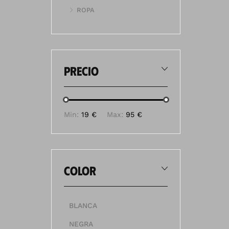
ROPA
precio
Min:
19 €
Max:
95 €
color
BLANCA
NEGRA