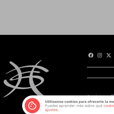
Contáctanos:
Utilizamos cookies para ofrecerte la m
Desarrollado c
Puedes aprender más sobre qué
cooki
ajustes
.