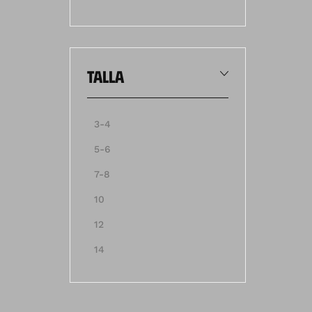
talla
3-4
5-6
7-8
10
12
14