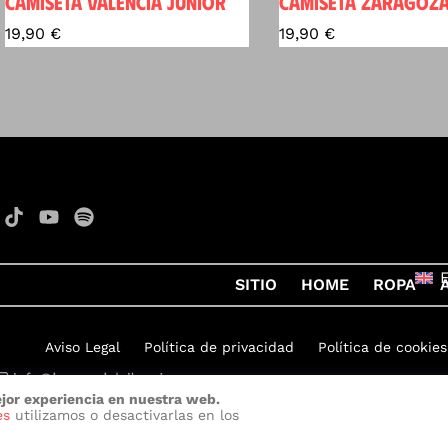
CAMISETA VALENCIA JUNIOR
CAMISETA ZARAGOZA
19,90
€
19,90
€
SITIO
HOME
ROPA
Aviso Legal
Política de privacidad
Política de cookies
ejor experiencia en nuestra web.
on Rock
por
Quelinka
es
utilizamos o desactivarlas en los