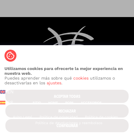
Utilizamos cookies para ofrecerte la mejor experiencia en
nuestra web.
Puedes aprender más sobre qué
cookies
utilizamos o
desactivarlas en los
ajustes
.
EN
ACEPTAR TODAS
ES
SITIO
HOME
ROPA
ACCESORIOS
RECHAZAR
Aviso Legal
Política de privacidad
Política de cookies
Política de devoluciones y reembolsos
CONFIGURAR
Contáctanos: