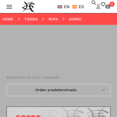
0
EN
ES
HOME
TIENDA
ROPA
GORRO
Mostrando el único resultado
Orden predeterminado