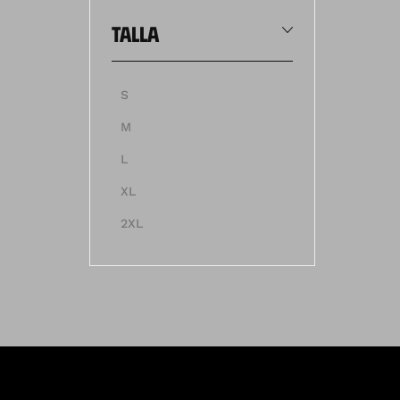
talla
S
M
L
XL
2XL