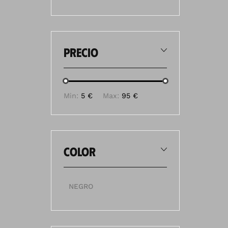
precio
Min:
5 €
Max:
95 €
color
NEGRO