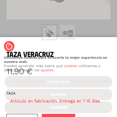
TAZA VERACRUZ
Utilizamos cookies para ofrecerte la mejor experiencia en
nuestra web.
Puedes aprender más sobre qué
cookies
utilizamos o
11,90
€
desactivarlas en los
ajustes
.
ACEPTAR TODAS
TAZA
RECHAZAR
Artículo en fabricación. Entrega en 7-15 días.
CONFIGURAR