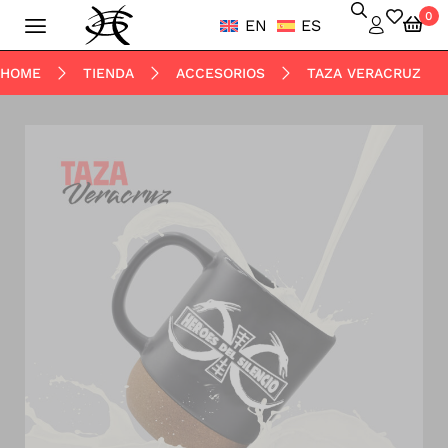
0
EN
ES
HOME
TIENDA
ACCESORIOS
TAZA VERACRUZ