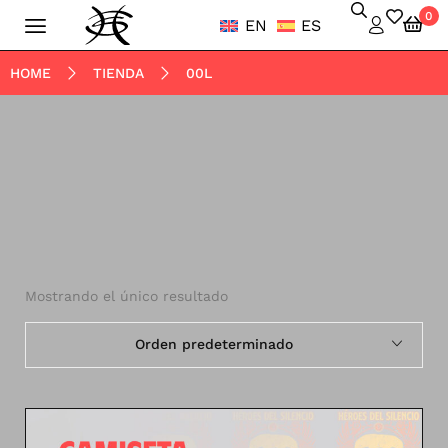
0
EN
ES
HOME
TIENDA
00L
Mostrando el único resultado
Orden predeterminado