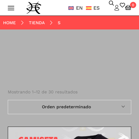
0
EN
ES
HOME
TIENDA
S
Mostrando 1–12 de 30 resultados
Orden predeterminado