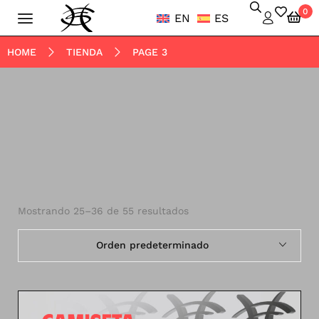
0
EN
ES
HOME
TIENDA
PAGE 3
Mostrando 25–36 de 55 resultados
Orden predeterminado