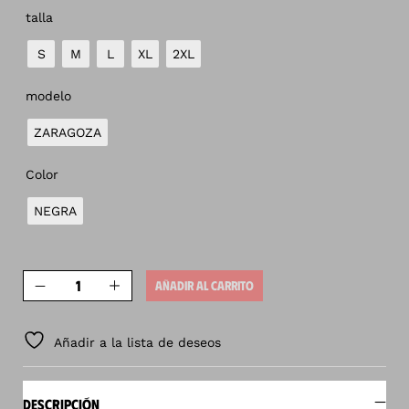
talla
S
M
L
XL
2XL
modelo
ZARAGOZA
Color
NEGRA
AÑADIR AL CARRITO
Añadir a la lista de deseos
DESCRIPCIÓN