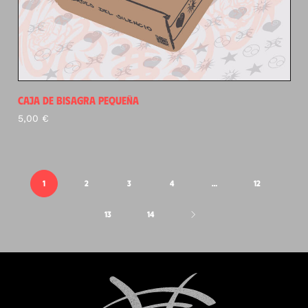
CAJA DE BISAGRA PEQUEÑA
5,00
€
1
2
3
4
…
12
13
14