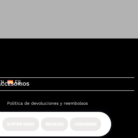
EN
ES
ACCESORIOS
Política de devoluciones y reembolsos
ACEPTAR TODAS
RECHAZAR
CONFIGURAR