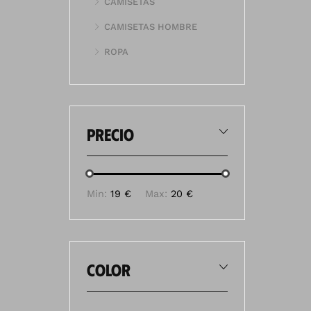
CAMISETAS
CAMISETAS HOMBRE
ROPA
precio
Min:
19 €
Max:
20 €
color