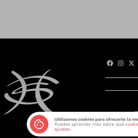
Contáctanos:
Utilizamos cookies para ofrecerte la m
Desarrollado c
Puedes aprender más sobre qué
cooki
ajustes
.