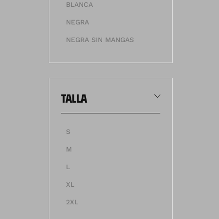
BLANCA
NEGRA
NEGRA SIN MANGAS
talla
S
M
L
XL
2XL