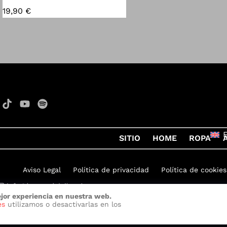
19,90
€
SITIO
HOME
ROPA
Aviso Legal
Política de privacidad
Política de cookies
ejor experiencia en nuestra web.
on Rock
por
Quelinka
es
utilizamos o desactivarlas en los